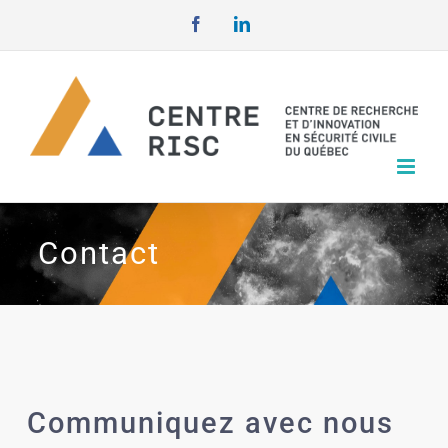
Passer
Facebook
LinkedIn
au
contenu
Contact
Communiquez avec nous